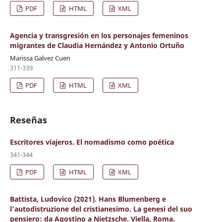
PDF
HTML
XML
Agencia y transgresión en los personajes femeninos
migrantes de Claudia Hernández y Antonio Ortuño
Marissa Galvez Cuen
311-339
PDF
HTML
XML
Reseñas
Escritores viajeros. El nomadismo como poética
341-344
PDF
HTML
XML
Battista, Ludovico (2021). Hans Blumenberg e
l’autodistruzione del cristianesimo. La genesi del suo
pensiero: da Agostino a Nietzsche. Viella, Roma.