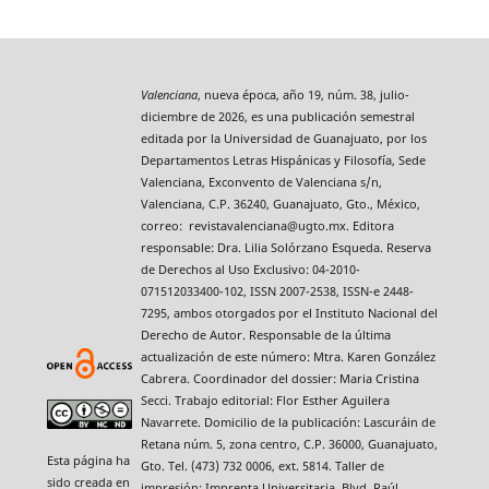
Valenciana
, nueva época, año 19, núm. 38, julio-
diciembre de 2026, es una publicación semestral
editada por la Universidad de Guanajuato, por los
Departamentos Letras Hispánicas y Filosofía, Sede
Valenciana, Exconvento de Valenciana s/n,
Valenciana, C.P. 36240, Guanajuato, Gto., México,
correo: revistavalenciana@ugto.mx. Editora
responsable: Dra. Lilia Solórzano Esqueda. Reserva
de Derechos al Uso Exclusivo: 04-2010-
071512033400-102, ISSN 2007-2538, ISSN-e 2448-
7295, ambos otorgados por el Instituto Nacional del
Derecho de Autor. Responsable de la última
actualización de este número: Mtra. Karen González
Cabrera. Coordinador del dossier: Maria Cristina
Secci. Trabajo editorial: Flor Esther Aguilera
Navarrete. Domicilio de la publicación: Lascuráin de
Retana núm. 5, zona centro, C.P. 36000, Guanajuato,
Esta página ha
Gto. Tel. (473) 732 0006, ext. 5814. Taller de
sido creada en
impresión: Imprenta Universitaria, Blvd. Raúl