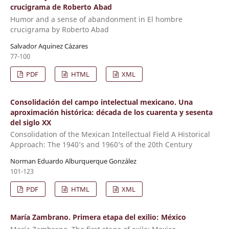
crucigrama de Roberto Abad
Humor and a sense of abandonment in El hombre
crucigrama by Roberto Abad
Salvador Aquinez Cázares
77-100
PDF
HTML
XML
Consolidación del campo intelectual mexicano. Una
aproximación histórica: década de los cuarenta y sesenta
del siglo XX
Consolidation of the Mexican Intellectual Field A Historical
Approach: The 1940’s and 1960’s of the 20th Century
Norman Eduardo Alburquerque González
101-123
PDF
HTML
XML
María Zambrano. Primera etapa del exilio: México