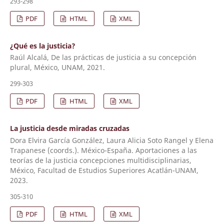
293-298
PDF
HTML
XML
¿Qué es la justicia?
Raúl Alcalá, De las prácticas de justicia a su concepción
plural, México, UNAM, 2021.
299-303
PDF
HTML
XML
La justicia desde miradas cruzadas
Dora Elvira García González, Laura Alicia Soto Rangel y Elena
Trapanese (coords.). México-España. Aportaciones a las
teorías de la justicia concepciones multidisciplinarias,
México, Facultad de Estudios Superiores Acatlán-UNAM,
2023.
305-310
PDF
HTML
XML