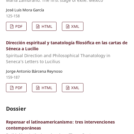
María Zambrano. The first stage of exile: Mexico
José Luis Mora García
125-158
PDF
HTML
XML
Dirección espiritual y tanatología filosófica en las cartas de
Séneca a Lucilio
Spiritual Direction and Philosophical Thanatology in
Seneca’s Letters to Lucilius
Jorge Antonio Bárcena Reynoso
159-187
PDF
HTML
XML
Dossier
Repensar el latinoamericanismo: tres intervenciones
contemporáneas