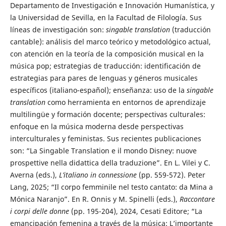
Departamento de Investigación e Innovación Humanística, y
la Universidad de Sevilla, en la Facultad de Filología. Sus
líneas de investigación son:
singable translation
(traducción
cantable): análisis del marco teórico y metodológico actual,
con atención en la teoría de la composición musical en la
música pop; estrategias de traducción: identificación de
estrategias para pares de lenguas y géneros musicales
específicos (italiano-español); enseñanza: uso de la
singable
translation
como herramienta en entornos de aprendizaje
multilingüe y formación docente; perspectivas culturales:
enfoque en la música moderna desde perspectivas
interculturales y feministas. Sus recientes publicaciones
son: “La Singable Translation e il mondo Disney: nuove
prospettive nella didattica della traduzione”. En L. Vilei y C.
Averna (eds.),
L’italiano in connessione
(pp. 559-572). Peter
Lang, 2025; “Il corpo femminile nel testo cantato: da Mina a
Mónica Naranjo”. En R. Onnis y M. Spinelli (eds.),
Raccontare
i corpi delle donne
(pp. 195-204), 2024, Cesati Editore; “La
emancipación femenina a través de la música: L’importante