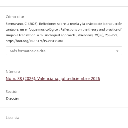
Cómo citar
Simmarano, C. (2026). Reflexiones sobre la teoría y la práctica de la traducción
cantable: un enfoque musicológico : Reflections on the theory and practice of
singable translation: a musicological approach .
Valenciana
,
19
(38), 253–279.
https://doi.org/10.15174/rv.v19i38.881
Más formatos de cita
Número
Núm. 38 (2026): Valenciana, julio-diciembre 2026
Sección
Dossier
Licencia