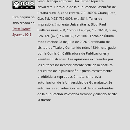
Secci. Trabajo editorial: Flor Esther Aguilera
Navarrete. Domicilio de la publicación: Lascuráin de
Retana núm. 5, zona centro, C.P. 36000, Guanajuato,
Esta página ha
Gto. Tel. (473) 732 0006, ext. 5814. Taller de
sido creada en
impresión: Imprenta Universitaria, Blvd. Raúl
Open Journal
Bailleres núm. 200, Colonia La Joya, C.P. 36100, Silao,
Systems
(OJS)
.
Gto. Tel. (473) 732 00 06, ext. 1040. Fecha de última
modificación: 28 de julio de 2026. Certificado de
Licitud de Título y Contenido núm. 15244, otorgado
por la Comisión Calificadora de Publicaciones y
Revistas Ilustradas. Las opiniones expresadas por
los autores no necesariamente reflejan la postura
del editor de la publicación. Queda estrictamente
prohibida la reproducción total sin previa
autorización de la Universidad de Guanajuato. Se
autoriza la reproducción parcial de los contenidos
de la publicación
Valenciana
siempre y cuando se cite
la fuente.