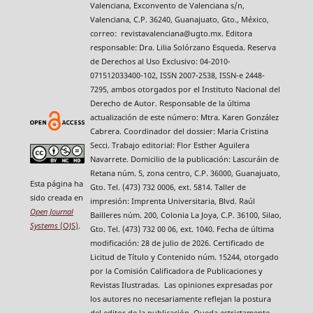
Valenciana, Exconvento de Valenciana s/n,
Valenciana, C.P. 36240, Guanajuato, Gto., México,
correo: revistavalenciana@ugto.mx. Editora
responsable: Dra. Lilia Solórzano Esqueda. Reserva
de Derechos al Uso Exclusivo: 04-2010-
071512033400-102, ISSN 2007-2538, ISSN-e 2448-
7295, ambos otorgados por el Instituto Nacional del
Derecho de Autor. Responsable de la última
actualización de este número: Mtra. Karen González
Cabrera. Coordinador del dossier: Maria Cristina
Secci. Trabajo editorial: Flor Esther Aguilera
Navarrete. Domicilio de la publicación: Lascuráin de
Retana núm. 5, zona centro, C.P. 36000, Guanajuato,
Esta página ha
Gto. Tel. (473) 732 0006, ext. 5814. Taller de
sido creada en
impresión: Imprenta Universitaria, Blvd. Raúl
Open Journal
Bailleres núm. 200, Colonia La Joya, C.P. 36100, Silao,
Systems
(OJS)
.
Gto. Tel. (473) 732 00 06, ext. 1040. Fecha de última
modificación: 28 de julio de 2026. Certificado de
Licitud de Título y Contenido núm. 15244, otorgado
por la Comisión Calificadora de Publicaciones y
Revistas Ilustradas. Las opiniones expresadas por
los autores no necesariamente reflejan la postura