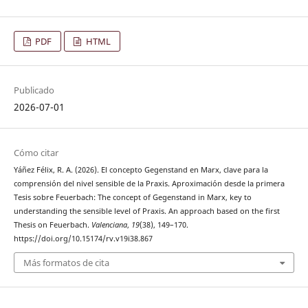
PDF
HTML
Publicado
2026-07-01
Cómo citar
Yáñez Félix, R. A. (2026). El concepto Gegenstand en Marx, clave para la
comprensión del nivel sensible de la Praxis. Aproximación desde la primera
Tesis sobre Feuerbach: The concept of Gegenstand in Marx, key to
understanding the sensible level of Praxis. An approach based on the first
Thesis on Feuerbach.
Valenciana
,
19
(38), 149–170.
https://doi.org/10.15174/rv.v19i38.867
Más formatos de cita