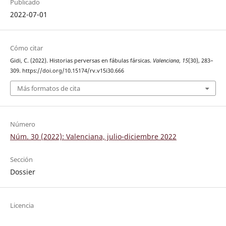
Publicado
2022-07-01
Cómo citar
Gidi, C. (2022). Historias perversas en fábulas fársicas.
Valenciana
,
15
(30), 283–
309. https://doi.org/10.15174/rv.v15i30.666
Más formatos de cita
Número
Núm. 30 (2022): Valenciana, julio-diciembre 2022
Sección
Dossier
Licencia