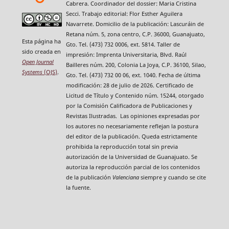
Cabrera. Coordinador del dossier: Maria Cristina
Secci. Trabajo editorial: Flor Esther Aguilera
Navarrete. Domicilio de la publicación: Lascuráin de
Retana núm. 5, zona centro, C.P. 36000, Guanajuato,
Esta página ha
Gto. Tel. (473) 732 0006, ext. 5814. Taller de
sido creada en
impresión: Imprenta Universitaria, Blvd. Raúl
Open Journal
Bailleres núm. 200, Colonia La Joya, C.P. 36100, Silao,
Systems
(OJS)
.
Gto. Tel. (473) 732 00 06, ext. 1040. Fecha de última
modificación: 28 de julio de 2026. Certificado de
Licitud de Título y Contenido núm. 15244, otorgado
por la Comisión Calificadora de Publicaciones y
Revistas Ilustradas. Las opiniones expresadas por
los autores no necesariamente reflejan la postura
del editor de la publicación. Queda estrictamente
prohibida la reproducción total sin previa
autorización de la Universidad de Guanajuato. Se
autoriza la reproducción parcial de los contenidos
de la publicación
Valenciana
siempre y cuando se cite
la fuente.