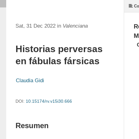
Co
Sat, 31 Dec 2022 in
Valenciana
R
M
Historias perversas
en fábulas fársicas
Claudia Gidi
DOI:
10.15174/rv.v15i30.666
Resumen