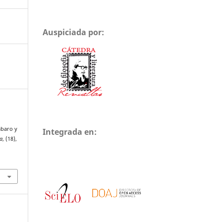
Auspiciada por:
mbaro y
Integrada en:
a
, (18),