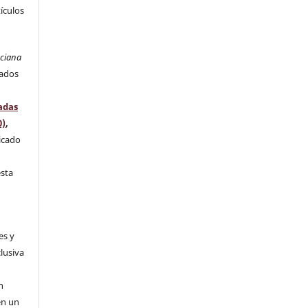
tículos
nciana
rados
adas
0)
,
licado
l
esta
es y
clusiva
n
n
en un