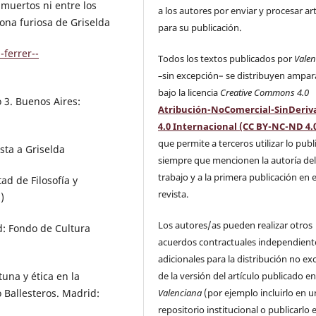
 muertos ni entre los
a los autores por enviar y procesar ar
gona furiosa de Griselda
para su publicación.
-ferrer--
Todos los textos publicados por
Vale
–
sin excepción– se distribuyen ampa
bajo la licencia
Creative Commons 4.0
 3. Buenos Aires:
Atribución-NoComercial-SinDeriv
4.0 Internacional (CC BY-NC-ND 4.
que permite a terceros utilizar lo pub
ista a Griselda
siempre que mencionen la autoría de
trabajo y a la primera publicación en 
ad de Filosofía y
revista.
)
Los autores/as pueden realizar otros
id: Fondo de Cultura
acuerdos contractuales independient
adicionales para la distribución no ex
de la versión del artículo publicado e
una y ética en la
Valenciana
(por ejemplo incluirlo en u
o Ballesteros. Madrid:
repositorio institucional o publicarlo 