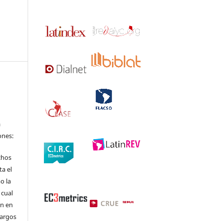
a
ones:
chos
ta el
o la
 cual
ón en
cargos