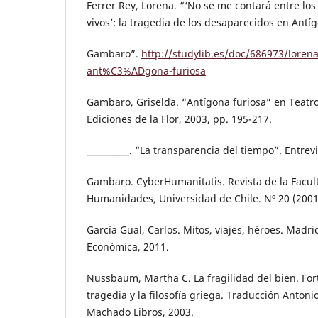
Ferrer Rey, Lorena. “‘No se me contará entre los
vivos’: la tragedia de los desaparecidos en Antí
Gambaro”.
http://studylib.es/doc/686973/lorena
ant%C3%ADgona-furiosa
Gambaro, Griselda. “Antígona furiosa” en Teatro
Ediciones de la Flor, 2003, pp. 195-217.
__________. “La transparencia del tiempo”. Entrev
Gambaro. CyberHumanitatis. Revista de la Facult
Humanidades, Universidad de Chile. Nº 20 (2001
García Gual, Carlos. Mitos, viajes, héroes. Madr
Económica, 2011.
Nussbaum, Martha C. La fragilidad del bien. Fort
tragedia y la filosofía griega. Traducción Antoni
Machado Libros, 2003.