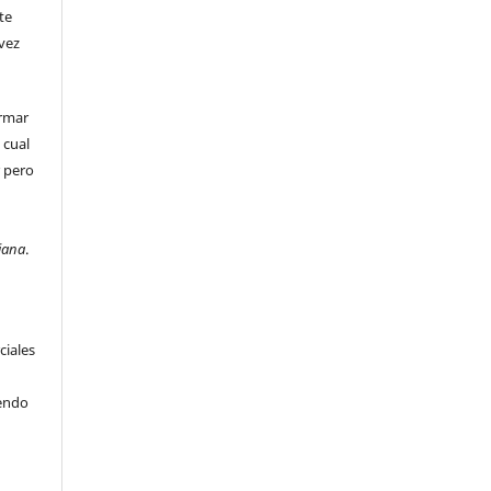
te
 vez
irmar
 cual
r pero
e
iana
.
ciales
iendo