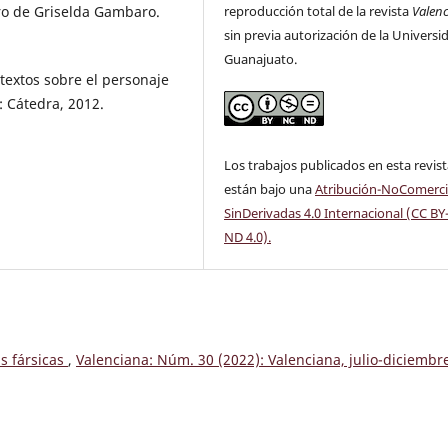
reproducción total de la revista
Valen
tro de Griselda Gambaro.
sin previa autorización de la Universi
Guanajuato.
textos sobre el personaje
: Cátedra, 2012.
Los trabajos publicados en esta revis
están bajo una
Atribución-NoComerci
SinDerivadas 4.0 Internacional (CC BY
ND 4.0)
.
as fársicas
,
Valenciana: Núm. 30 (2022): Valenciana, julio-diciembr