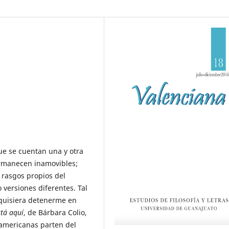
ue se cuentan una y otra
permanecen inamovibles;
n rasgos propios del
versiones diferentes. Tal
 quisiera detenerme en
stá aquí
, de Bárbara Colio,
americanas parten del