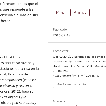
diferentes, en los que el
a, que responde a las
PDF
HTML
 conserva algunas de sus
l héroe.
Publicado
2016-07-19
Cómo citar
del Instituto de
Gidi, C. (2016). El heroísmo en los tiempos
actuales: Antígona furiosa de Griselda Ga
versidad Veracruzana y
Usted está aquí de Bárbara Colio.
Valencian
taciones de la risa en la
pp. 187–214.
acyt. Es autora de
https://doi.org/10.15174/rv.v0i18.159
 contemporáneo
(Paso de
Más formatos de cita
e absurdo y risa en el
onora, 2012); bajo su
s:
Las mujeres y la
Número
 Bixler, y
La risa, luces y