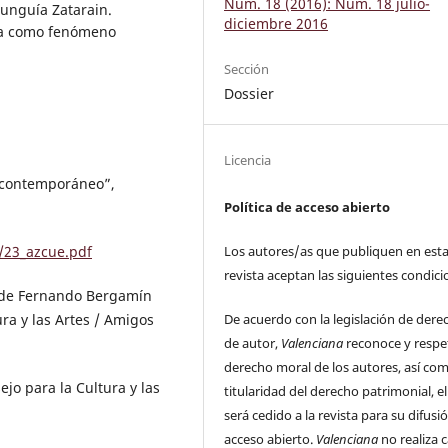
Núm. 18 (2016): Núm. 18 julio-
unguía Zatarain.
diciembre 2016
isa como fenómeno
Sección
Dossier
Licencia
l contemporáneo”,
Política de acceso abierto
Los autores/as que publiquen en est
/23_azcue.pdf
revista aceptan las siguientes condici
n de Fernando Bergamín
De acuerdo con la legislación de dere
ra y las Artes / Amigos
de autor,
Valenciana
reconoce y respe
derecho moral de los autores, así com
ejo para la Cultura y las
titularidad del derecho patrimonial, el
será cedido a la revista para su difusi
acceso abierto.
Valenciana
no realiza 