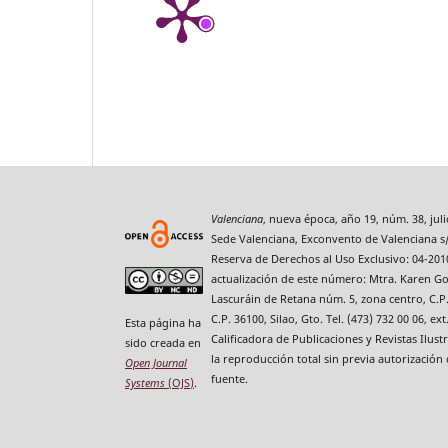
Valenciana
, nueva época, año 19, núm. 38, jul
Sede Valenciana, Exconvento de Valenciana s/
Reserva de Derechos al Uso Exclusivo: 04-201
actualización de este número: Mtra. Karen Gon
Lascuráin de Retana núm. 5, zona centro, C.P. 
C.P. 36100, Silao, Gto. Tel. (473) 732 00 06, 
Esta página ha
Calificadora de Publicaciones y Revistas Ilus
sido creada en
la reproducción total sin previa autorización
Open Journal
fuente.
Systems
(OJS)
.