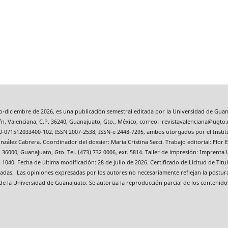
io-diciembre de 2026, es una publicación semestral editada por la Universidad de Guan
n, Valenciana, C.P. 36240, Guanajuato, Gto., México, correo: revistavalenciana@ugto.
0-071512033400-102, ISSN 2007-2538, ISSN-e 2448-7295, ambos otorgados por el Instit
zález Cabrera. Coordinador del dossier: Maria Cristina Secci. Trabajo editorial: Flor E
36000, Guanajuato, Gto. Tel. (473) 732 0006, ext. 5814. Taller de impresión: Imprenta U
ext. 1040. Fecha de última modificación: 28 de julio de 2026. Certificado de Licitud de 
tradas. Las opiniones expresadas por los autores no necesariamente reflejan la postur
 de la Universidad de Guanajuato. Se autoriza la reproducción parcial de los contenido