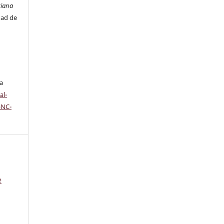
ciana
dad de
ta
al-
-NC-
e