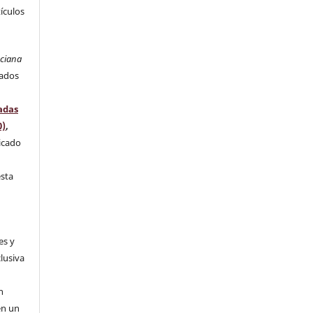
tículos
nciana
rados
adas
0)
,
licado
l
esta
es y
clusiva
n
n
en un