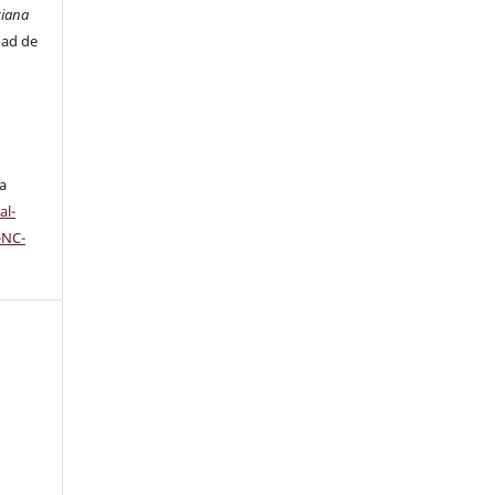
ciana
dad de
ta
al-
-NC-