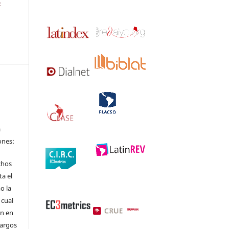
-
a
ones:
chos
ta el
o la
 cual
ón en
cargos