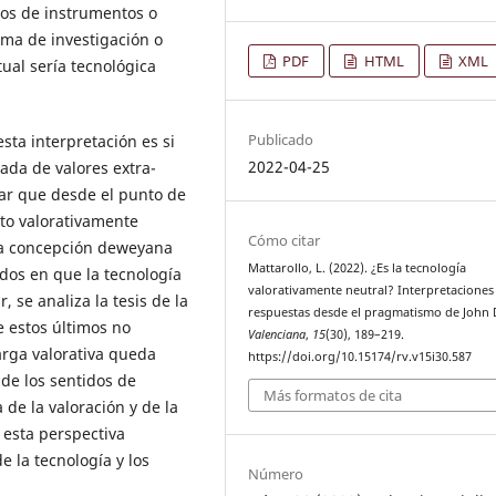
nos de instrumentos o
ma de investigación o
PDF
HTML
XML
ual sería tecnológica
Publicado
ta interpretación es si
2022-04-25
ada de valores extra-
alar que desde el punto de
nto valorativamente
Cómo citar
 la concepción deweyana
Mattarollo, L. (2022). ¿Es la tecnología
idos en que la tecnología
valorativamente neutral? Interpretaciones
 se analiza la tesis de la
respuestas desde el pragmatismo de John
e estos últimos no
Valenciana
,
15
(30), 189–219.
rga valorativa queda
https://doi.org/10.15174/rv.v15i30.587
 de los sentidos de
Más formatos de cita
 de la valoración y de la
 esta perspectiva
e la tecnología y los
Número