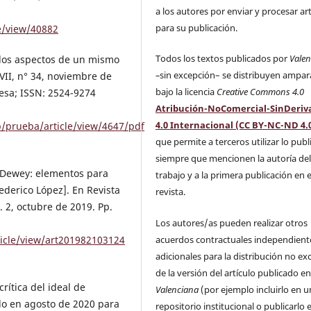
a los autores por enviar y procesar ar
para su publicación.
le/view/40882
Todos los textos publicados por
Vale
dos aspectos de un mismo
–
sin excepción– se distribuyen ampa
VII, n° 34, noviembre de
bajo la licencia
Creative Commons 4.0
esa; ISSN: 2524-9274
Atribución-NoComercial-SinDeriv
4.0 Internacional (CC BY-NC-ND 4.
hp/prueba/article/view/4647/pdf
que permite a terceros utilizar lo pub
siempre que mencionen la autoría de
n Dewey: elementos para
trabajo y a la primera publicación en 
derico López]. En Revista
revista.
. 2, octubre de 2019. Pp.
Los autores/as pueden realizar otros
acuerdos contractuales independient
rticle/view/art201982103124
adicionales para la distribución no ex
de la versión del artículo publicado e
ítica del ideal de
Valenciana
(por ejemplo incluirlo en u
do en agosto de 2020 para
repositorio institucional o publicarlo 