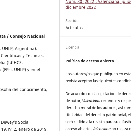
Núm. 30 (2022): Valenciana, julio
diciembre 2022
Sección
Artículos
ata / Consejo Nacional
Licencia
E, UNLP, Argentina).
Científicas y Técnicas.
Política de acceso abierto
fía (IdIHCS,
(FPsi, UNLP) y en el
Los autores/as que publiquen en est
revista aceptan las siguientes condici
losofía del conocimiento,
De acuerdo con la legislación de dere
de autor,
Valenciana
reconoce y respe
derecho moral de los autores, así com
titularidad del derecho patrimonial, el
será cedido a la revista para su difusi
 Dewey’s Social
acceso abierto.
Valenciana
no realiza 
. 19, n° 2, enero de 2019.