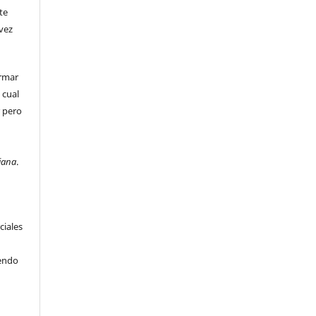
te
 vez
irmar
 cual
r pero
e
iana
.
ciales
iendo