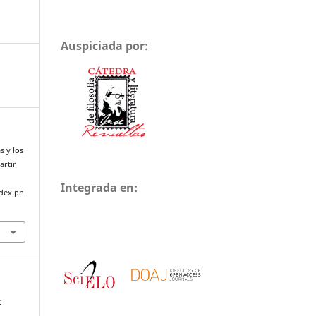
Auspiciada por:
s y los
artir
Integrada en:
ndex.ph
-