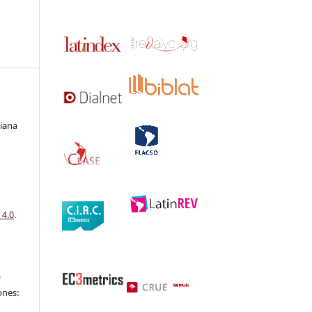
iana
 4.0
.
a
ones: