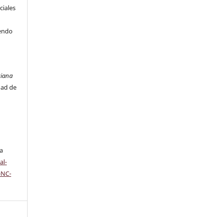
ciales
iendo
ciana
dad de
ta
al-
-NC-