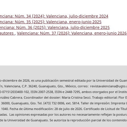
nciana: Núm. 34 (2024): Valenciana, julio-diciembre 2024
nciana: Núm. 35 (2025): Valenciana, enero-junio 2025
enciana: Núm. 36 (2025): Valenciana, julio-diciembre 2025
 autores
,
Valenciana: Núm. 37 (2026): Valenciana, enero-junio 2026
io-diciembre de 2026, es una publicación semestral editada por la Universidad de Guan
n, Valenciana, C.P. 36240, Guanajuato, Gto., México, correo: revistavalenciana@ugto.
0-071512033400-102, ISSN 2007-2538, ISSN-e 2448-7295, ambos otorgados por el Instit
zález Cabrera. Coordinador del dossier: Maria Cristina Secci. Trabajo editorial: Flor E
36000, Guanajuato, Gto. Tel. (473) 732 0006, ext. 5814. Taller de impresión: Imprenta U
ext. 1040. Fecha de última modificación: 28 de julio de 2026. Certificado de Licitud de 
tradas. Las opiniones expresadas por los autores no necesariamente reflejan la postur
 de la Universidad de Guanajuato. Se autoriza la reproducción parcial de los contenido