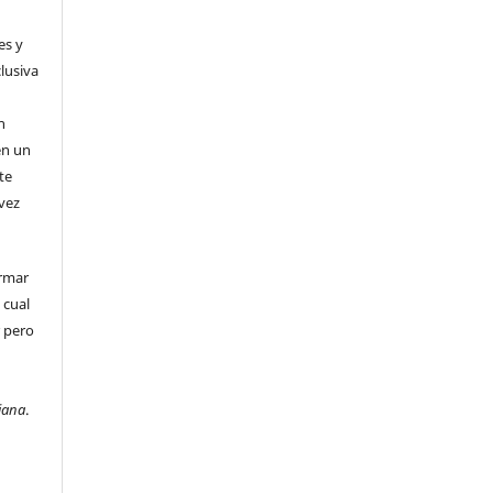
es y
clusiva
n
n
en un
te
 vez
irmar
 cual
r pero
e
iana
.