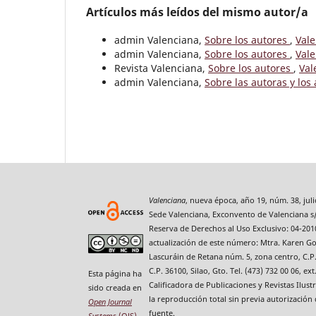
Artículos más leídos del mismo autor/a
admin Valenciana,
Sobre los autores
,
Vale
admin Valenciana,
Sobre los autores
,
Vale
Revista Valenciana,
Sobre los autores
,
Val
admin Valenciana,
Sobre las autoras y los
Valenciana
, nueva época, año 19, núm. 38, jul
Sede Valenciana, Exconvento de Valenciana s/
Reserva de Derechos al Uso Exclusivo: 04-201
actualización de este número: Mtra. Karen Gon
Lascuráin de Retana núm. 5, zona centro, C.P. 
C.P. 36100, Silao, Gto. Tel. (473) 732 00 06, 
Esta página ha
Calificadora de Publicaciones y Revistas Ilus
sido creada en
la reproducción total sin previa autorización
Open Journal
fuente.
Systems
(OJS)
.