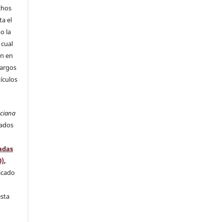
chos
ta el
o la
 cual
ón en
cargos
tículos
nciana
rados
adas
0)
,
licado
l
esta