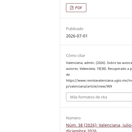
PDF
Publicado
2026-07-01
Cómo citar
Valenciana, admin. (2026). Sobre las autora
autores.
Valenciana
,
19
(38). Recuperado a p
de
https://www.revistavalenciana.ugto.mx/i
p/valenciana/article/view/909
Más formatos de cita
Número
Núm. 38 (2026): Valenciana, julio
diciembre 2026