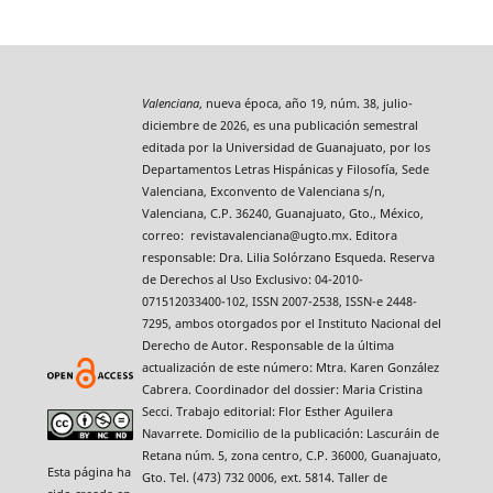
Valenciana
, nueva época, año 19, núm. 38, julio-
diciembre de 2026, es una publicación semestral
editada por la Universidad de Guanajuato, por los
Departamentos Letras Hispánicas y Filosofía, Sede
Valenciana, Exconvento de Valenciana s/n,
Valenciana, C.P. 36240, Guanajuato, Gto., México,
correo: revistavalenciana@ugto.mx. Editora
responsable: Dra. Lilia Solórzano Esqueda. Reserva
de Derechos al Uso Exclusivo: 04-2010-
071512033400-102, ISSN 2007-2538, ISSN-e 2448-
7295, ambos otorgados por el Instituto Nacional del
Derecho de Autor. Responsable de la última
actualización de este número: Mtra. Karen González
Cabrera. Coordinador del dossier: Maria Cristina
Secci. Trabajo editorial: Flor Esther Aguilera
Navarrete. Domicilio de la publicación: Lascuráin de
Retana núm. 5, zona centro, C.P. 36000, Guanajuato,
Esta página ha
Gto. Tel. (473) 732 0006, ext. 5814. Taller de