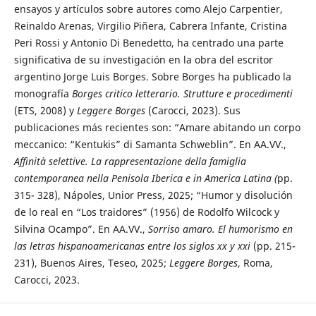
ensayos y artículos sobre autores como Alejo Carpentier,
Reinaldo Arenas, Virgilio Piñera, Cabrera Infante, Cristina
Peri Rossi y Antonio Di Benedetto, ha centrado una parte
significativa de su investigación en la obra del escritor
argentino Jorge Luis Borges. Sobre Borges ha publicado la
monografía
Borges critico letterario. Strutture e procedimenti
(ETS, 2008) y
Leggere Borges
(Carocci, 2023). Sus
publicaciones más recientes son: “Amare abitando un corpo
meccanico: “Kentukis” di Samanta Schweblin”. En AA.VV.,
Affinità selettive. La rappresentazione della famiglia
contemporanea nella Penisola Iberica e in America Latina (
pp.
315- 328), Nápoles, Unior Press, 2025; “Humor y disolución
de lo real en “Los traidores” (1956) de Rodolfo Wilcock y
Silvina Ocampo”. En AA.VV.,
Sorriso amaro. El humorismo en
las letras hispanoamericanas entre los siglos
xx
y
xxi
(pp. 215-
231), Buenos Aires, Teseo, 2025;
Leggere Borges
, Roma,
Carocci, 2023.