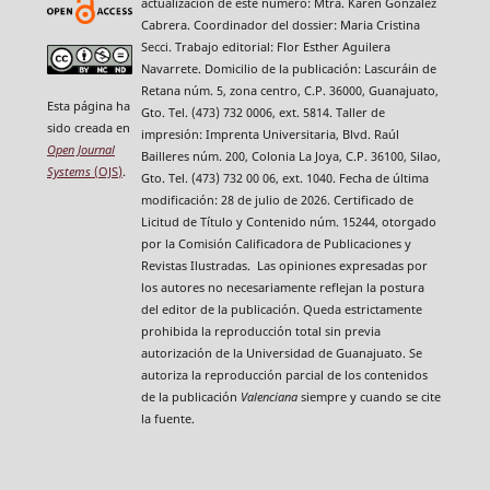
actualización de este número: Mtra. Karen González
Cabrera. Coordinador del dossier: Maria Cristina
Secci. Trabajo editorial: Flor Esther Aguilera
Navarrete. Domicilio de la publicación: Lascuráin de
Retana núm. 5, zona centro, C.P. 36000, Guanajuato,
Esta página ha
Gto. Tel. (473) 732 0006, ext. 5814. Taller de
sido creada en
impresión: Imprenta Universitaria, Blvd. Raúl
Open Journal
Bailleres núm. 200, Colonia La Joya, C.P. 36100, Silao,
Systems
(OJS)
.
Gto. Tel. (473) 732 00 06, ext. 1040. Fecha de última
modificación: 28 de julio de 2026. Certificado de
Licitud de Título y Contenido núm. 15244, otorgado
por la Comisión Calificadora de Publicaciones y
Revistas Ilustradas. Las opiniones expresadas por
los autores no necesariamente reflejan la postura
del editor de la publicación. Queda estrictamente
prohibida la reproducción total sin previa
autorización de la Universidad de Guanajuato. Se
autoriza la reproducción parcial de los contenidos
de la publicación
Valenciana
siempre y cuando se cite
la fuente.