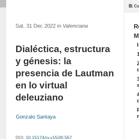
Co
Sat, 31 Dec 2022 in
Valenciana
R
M
Dialéctica, estructura
y génesis: la
presencia de Lautman
en lo virtual
deleuziano
Gonzalo Santaya
DOI:
10.15174/rv.v15i30.567