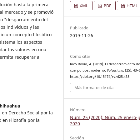
lución hasta la primera
XML
PDF
HTML
 al mercado y se promovió
omo "desgarramiento del
los individuos y las
Publicado
o un concepto filosófico
2019-11-26
sistema los aspectos
ndar los valores en una
Cómo citar
ermita recuperar al
Rico Bovio, A. (2019). El desgarramiento de
cuerpo postmoderno.
Valenciana
, (25), 43–
https://doi.org/10.15174/rv.vi25.438
Más formatos de cita
Chihuahua
Número
a en Derecho Social por la
Núm. 25 (2020): Núm. 25 enero-j
n Filosofía por la
2020
Sección