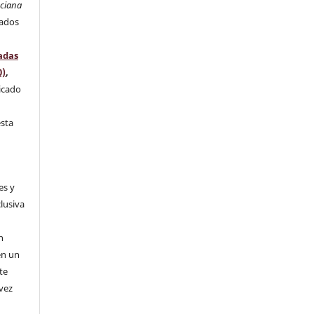
nciana
rados
adas
0)
,
licado
l
esta
es y
clusiva
n
n
en un
te
 vez