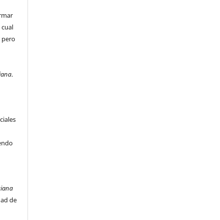
irmar
 cual
r pero
e
iana
.
ciales
iendo
ciana
dad de