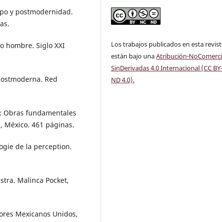
rpo y postmodernidad.
as.
Los trabajos publicados en esta revis
 hombre. Siglo XXI
están bajo una
Atribución-NoComerci
SinDerivadas 4.0 Internacional (CC BY
postmoderna. Red
ND 4.0)
.
n: Obras fundamentales
, México. 461 páginas.
ie de la perception.
stra. Malinca Pocket,
ores Mexicanos Unidos,