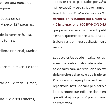
Todos los textos publicados por
Vale
vir en una época de
–
sin excepción– se distribuyen ampa
páginas.
bajo la licencia
Creative Commons 4.0
 época de su
Atribución-NoComercial-SinDeriv
, México. 127 páginas.
4.0 Internacional (CC BY-NC-ND 4.
que permite a terceros utilizar lo pub
 de la hermenéutica.
siempre que mencionen la autoría de
 páginas.
trabajo y a la primera publicación en 
revista.
itora Nacional, Madrid.
Los autores/as pueden realizar otros
acuerdos contractuales independient
sobre la razón. Editorial
adicionales para la distribución no ex
de la versión del artículo publicado e
Valenciana
(por ejemplo incluirlo en u
tación. Editorial Lumen,
repositorio institucional o publicarlo 
libro) siempre que indiquen claramen
que el trabajo se publicó por primera
s. Siglo XXI Editores,
en
Valenciana
.