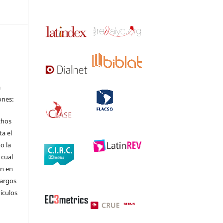
a
ones:
chos
ta el
o la
 cual
ón en
cargos
tículos