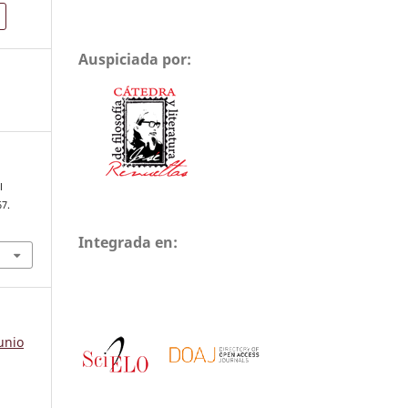
Auspiciada por:
l
67.
Integrada en:
unio