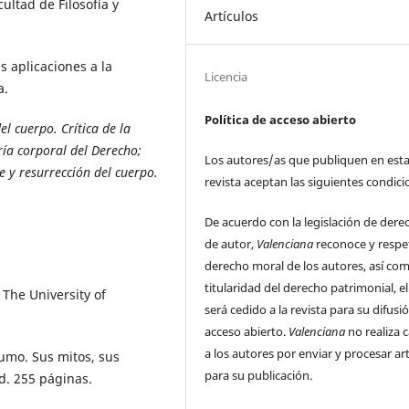
ultad de Filosofía y
Artículos
s aplicaciones a la
Licencia
a.
Política de acceso abierto
el cuerpo. Crítica de la
ría corporal del Derecho;
Los autores/as que publiquen en est
te y resurrección del cuerpo.
revista aceptan las siguientes condici
De acuerdo con la legislación de dere
de autor,
Valenciana
reconoce y respe
derecho moral de los autores, así com
titularidad del derecho patrimonial, el
The University of
será cedido a la revista para su difusi
acceso abierto.
Valenciana
no realiza 
a los autores por enviar y procesar ar
umo. Sus mitos, sus
para su publicación.
d. 255 páginas.