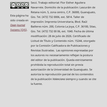
Secci. Trabajo editorial: Flor Esther Aguilera
Navarrete. Domicilio de la publicación: Lascuráin de
Retana núm. 5, zona centro, C.P. 36000, Guanajuato,
Esta página ha
Gto. Tel. (473) 732 0006, ext. 5814. Taller de
sido creada en
impresión: Imprenta Universitaria, Blvd. Raúl
Open Journal
Bailleres núm. 200, Colonia La Joya, C.P. 36100, Silao,
Systems
(OJS)
.
Gto. Tel. (473) 732 00 06, ext. 1040. Fecha de última
modificación: 28 de julio de 2026. Certificado de
Licitud de Título y Contenido núm. 15244, otorgado
por la Comisión Calificadora de Publicaciones y
Revistas Ilustradas. Las opiniones expresadas por
los autores no necesariamente reflejan la postura
del editor de la publicación. Queda estrictamente
prohibida la reproducción total sin previa
autorización de la Universidad de Guanajuato. Se
autoriza la reproducción parcial de los contenidos
de la publicación
Valenciana
siempre y cuando se cite
la fuente.