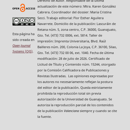
Derecho de Autor. Responsable de la última
actualización de este número: Mtra. Karen González
Cabrera. Coordinador del dossier: Maria Cristina
Secci. Trabajo editorial: Flor Esther Aguilera
Navarrete. Domicilio de la publicación: Lascuráin de
Retana núm. 5, zona centro, C.P. 36000, Guanajuato,
Esta página ha
Gto. Tel. (473) 732 0006, ext. 5814. Taller de
sido creada en
impresión: Imprenta Universitaria, Blvd. Raúl
Open Journal
Bailleres núm. 200, Colonia La Joya, C.P. 36100, Silao,
Systems
(OJS)
.
Gto. Tel. (473) 732 00 06, ext. 1040. Fecha de última
modificación: 28 de julio de 2026. Certificado de
Licitud de Título y Contenido núm. 15244, otorgado
por la Comisión Calificadora de Publicaciones y
Revistas Ilustradas. Las opiniones expresadas por
los autores no necesariamente reflejan la postura
del editor de la publicación. Queda estrictamente
prohibida la reproducción total sin previa
autorización de la Universidad de Guanajuato. Se
autoriza la reproducción parcial de los contenidos
de la publicación
Valenciana
siempre y cuando se cite
la fuente.