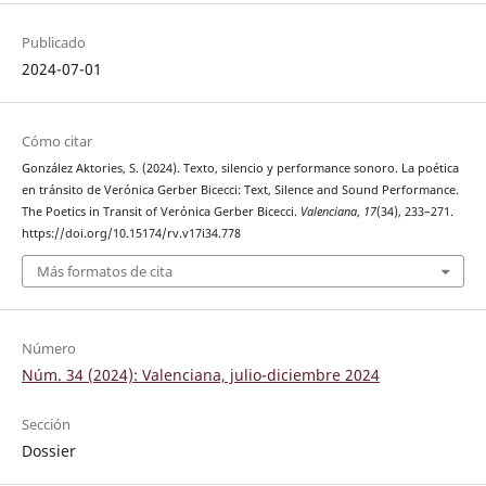
Publicado
2024-07-01
Cómo citar
González Aktories, S. (2024). Texto, silencio y performance sonoro. La poética
en tránsito de Verónica Gerber Bicecci: Text, Silence and Sound Performance.
The Poetics in Transit of Verónica Gerber Bicecci.
Valenciana
,
17
(34), 233–271.
https://doi.org/10.15174/rv.v17i34.778
Más formatos de cita
Número
Núm. 34 (2024): Valenciana, julio-diciembre 2024
Sección
Dossier