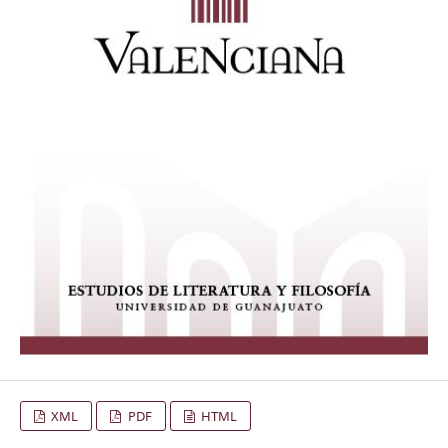
XML
PDF
HTML