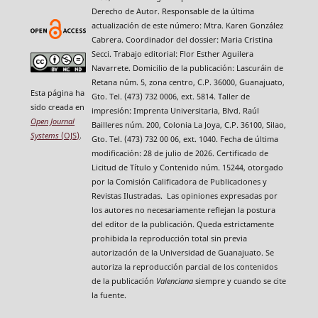
Derecho de Autor. Responsable de la última
actualización de este número: Mtra. Karen González
Cabrera. Coordinador del dossier: Maria Cristina
Secci. Trabajo editorial: Flor Esther Aguilera
Navarrete. Domicilio de la publicación: Lascuráin de
Retana núm. 5, zona centro, C.P. 36000, Guanajuato,
Esta página ha
Gto. Tel. (473) 732 0006, ext. 5814. Taller de
sido creada en
impresión: Imprenta Universitaria, Blvd. Raúl
Open Journal
Bailleres núm. 200, Colonia La Joya, C.P. 36100, Silao,
Systems
(OJS)
.
Gto. Tel. (473) 732 00 06, ext. 1040. Fecha de última
modificación: 28 de julio de 2026. Certificado de
Licitud de Título y Contenido núm. 15244, otorgado
por la Comisión Calificadora de Publicaciones y
Revistas Ilustradas. Las opiniones expresadas por
los autores no necesariamente reflejan la postura
del editor de la publicación. Queda estrictamente
prohibida la reproducción total sin previa
autorización de la Universidad de Guanajuato. Se
autoriza la reproducción parcial de los contenidos
de la publicación
Valenciana
siempre y cuando se cite
la fuente.