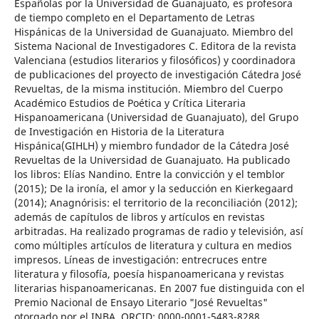
Españolas por la Universidad de Guanajuato, es profesora
de tiempo completo en el Departamento de Letras
Hispánicas de la Universidad de Guanajuato. Miembro del
Sistema Nacional de Investigadores C. Editora de la revista
Valenciana (estudios literarios y filosóficos) y coordinadora
de publicaciones del proyecto de investigación Cátedra José
Revueltas, de la misma institución. Miembro del Cuerpo
Académico Estudios de Poética y Crítica Literaria
Hispanoamericana (Universidad de Guanajuato), del Grupo
de Investigación en Historia de la Literatura
Hispánica(GIHLH) y miembro fundador de la Cátedra José
Revueltas de la Universidad de Guanajuato. Ha publicado
los libros: Elías Nandino. Entre la convicción y el temblor
(2015); De la ironía, el amor y la seducción en Kierkegaard
(2014); Anagnórisis: el territorio de la reconciliación (2012);
además de capítulos de libros y artículos en revistas
arbitradas. Ha realizado programas de radio y televisión, así
como múltiples artículos de literatura y cultura en medios
impresos. Líneas de investigación: entrecruces entre
literatura y filosofía, poesía hispanoamericana y revistas
literarias hispanoamericanas. En 2007 fue distinguida con el
Premio Nacional de Ensayo Literario "José Revueltas"
otorgado por el INBA. ORCID: 0000-0001-5483-8288