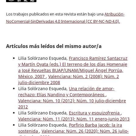
Los trabajos publicados en esta revista están bajo una
Atribución-
NoComercial-SinDerivadas 4.0 Internacional (CC BY-NC-ND 4.0)
.
Artículos más leídos del mismo autor/a
Lilia Solórzano Esqueda,
Francisco Ramírez Santacruz
y Martín Oyata (eds.) El terreno de los días Homenaje
a José Revueltas BUAP/UNAM/Miguel Ángel Porrúa,
México, 2007
,
Valenciana: Núm. 2 (2008): Núm. 2
julio-diciembre 2008
Lilia Solórzano Esqueda,
Una relación de amor-
rechazo: Elías Nandino y Contemporáneos
,
Valenciana: Núm. 10 (2012): Núm. 10 julio-diciembre
2012
Lilia Solórzano Esqueda,
Escritura y esquizofrenia
,
Valenciana: Núm. 11 (2013): Núm. 11 enero-junio 2013
Lilia Solórzano Esqueda,
Porfirio Barba Jacob: la ira
sostenida
,
Valenciana: Núm. 26 (2020): Núm. 26 julio-