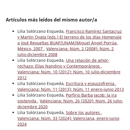
Artículos más leídos del mismo autor/a
Lilia Solórzano Esqueda,
Francisco Ramírez Santacruz
y Martín Oyata (eds.) El terreno de los días Homenaje
a José Revueltas BUAP/UNAM/Miguel Ángel Porrúa,
México, 2007
,
Valenciana: Núm. 2 (2008): Núm. 2
julio-diciembre 2008
Lilia Solórzano Esqueda,
Una relación de amor-
rechazo: Elías Nandino y Contemporáneos
,
Valenciana: Núm. 10 (2012): Núm. 10 julio-diciembre
2012
Lilia Solórzano Esqueda,
Escritura y esquizofrenia
,
Valenciana: Núm. 11 (2013): Núm. 11 enero-junio 2013
Lilia Solórzano Esqueda,
Porfirio Barba Jacob: la ira
sostenida
,
Valenciana: Núm. 26 (2020): Núm. 26 julio-
diciembre 2020
Lilia Solórzano Esqueda,
Sobre los autores
,
Valenciana: Núm. 33 (2024): Valenciana, enero-junio
2024