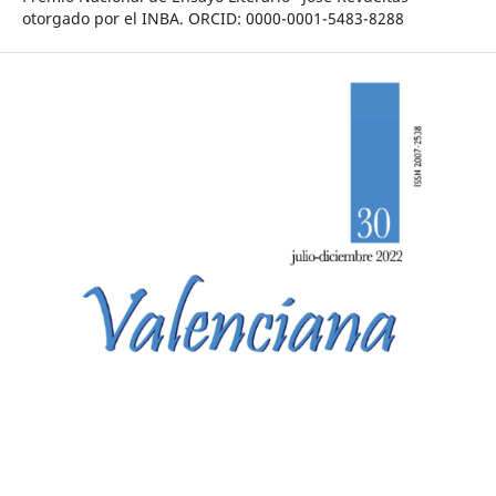
otorgado por el INBA. ORCID: 0000-0001-5483-8288