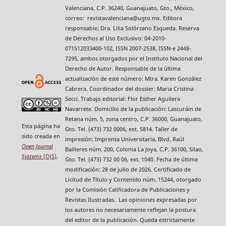
Valenciana, C.P. 36240, Guanajuato, Gto., México,
correo: revistavalenciana@ugto.mx. Editora
responsable: Dra. Lilia Solórzano Esqueda. Reserva
de Derechos al Uso Exclusivo: 04-2010-
071512033400-102, ISSN 2007-2538, ISSN-e 2448-
7295, ambos otorgados por el Instituto Nacional del
Derecho de Autor. Responsable de la última
actualización de este número: Mtra. Karen González
Cabrera. Coordinador del dossier: Maria Cristina
Secci. Trabajo editorial: Flor Esther Aguilera
Navarrete. Domicilio de la publicación: Lascuráin de
Retana núm. 5, zona centro, C.P. 36000, Guanajuato,
Esta página ha
Gto. Tel. (473) 732 0006, ext. 5814. Taller de
sido creada en
impresión: Imprenta Universitaria, Blvd. Raúl
Open Journal
Bailleres núm. 200, Colonia La Joya, C.P. 36100, Silao,
Systems
(OJS)
.
Gto. Tel. (473) 732 00 06, ext. 1040. Fecha de última
modificación: 28 de julio de 2026. Certificado de
Licitud de Título y Contenido núm. 15244, otorgado
por la Comisión Calificadora de Publicaciones y
Revistas Ilustradas. Las opiniones expresadas por
los autores no necesariamente reflejan la postura
del editor de la publicación. Queda estrictamente