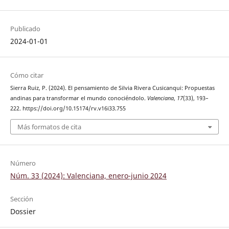
Publicado
2024-01-01
Cómo citar
Sierra Ruiz, P. (2024). El pensamiento de Silvia Rivera Cusicanqui: Propuestas
andinas para transformar el mundo conociéndolo.
Valenciana
,
17
(33), 193–
222. https://doi.org/10.15174/rv.v16i33.755
Más formatos de cita
Número
Núm. 33 (2024): Valenciana, enero-junio 2024
Sección
Dossier