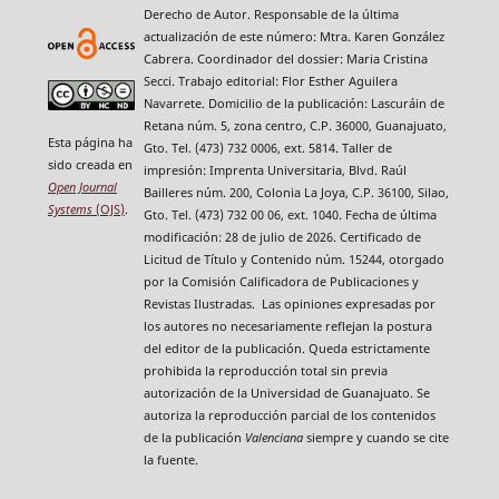
Derecho de Autor. Responsable de la última
actualización de este número: Mtra. Karen González
Cabrera. Coordinador del dossier: Maria Cristina
Secci. Trabajo editorial: Flor Esther Aguilera
Navarrete. Domicilio de la publicación: Lascuráin de
Retana núm. 5, zona centro, C.P. 36000, Guanajuato,
Esta página ha
Gto. Tel. (473) 732 0006, ext. 5814. Taller de
sido creada en
impresión: Imprenta Universitaria, Blvd. Raúl
Open Journal
Bailleres núm. 200, Colonia La Joya, C.P. 36100, Silao,
Systems
(OJS)
.
Gto. Tel. (473) 732 00 06, ext. 1040. Fecha de última
modificación: 28 de julio de 2026. Certificado de
Licitud de Título y Contenido núm. 15244, otorgado
por la Comisión Calificadora de Publicaciones y
Revistas Ilustradas. Las opiniones expresadas por
los autores no necesariamente reflejan la postura
del editor de la publicación. Queda estrictamente
prohibida la reproducción total sin previa
autorización de la Universidad de Guanajuato. Se
autoriza la reproducción parcial de los contenidos
de la publicación
Valenciana
siempre y cuando se cite
la fuente.