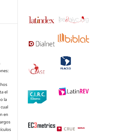
a
ones:
chos
ta el
o la
 cual
ón en
cargos
tículos