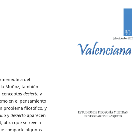
ermenéutica del
iela Muñoz, también
os conceptos
desierto
y
 como en el pensamiento
problema filosófico, y
ilio
y
desierto
aparecen
, obra que se revela
que comparte algunos