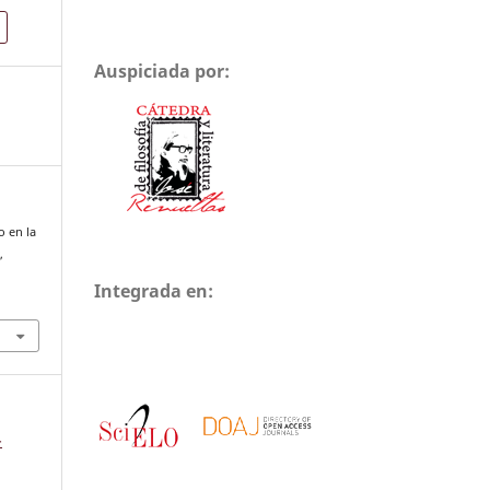
Auspiciada por:
o en la
a
,
Integrada en:
-