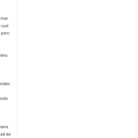
irmar
 cual
r pero
e
iana
.
ciales
iendo
ciana
dad de