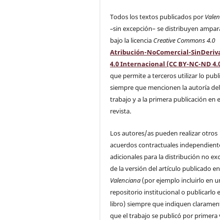
Todos los textos publicados por
Vale
–
sin excepción– se distribuyen ampa
bajo la licencia
Creative Commons 4.0
Atribución-NoComercial-SinDeriv
4.0 Internacional (CC BY-NC-ND 4.
que permite a terceros utilizar lo pub
siempre que mencionen la autoría de
trabajo y a la primera publicación en 
revista.
Los autores/as pueden realizar otros
acuerdos contractuales independient
adicionales para la distribución no ex
de la versión del artículo publicado e
Valenciana
(por ejemplo incluirlo en u
repositorio institucional o publicarlo 
libro) siempre que indiquen claramen
que el trabajo se publicó por primera