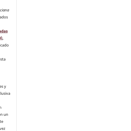
nciana
rados
adas
0)
,
licado
l
esta
es y
clusiva
n
n
en un
te
 vez