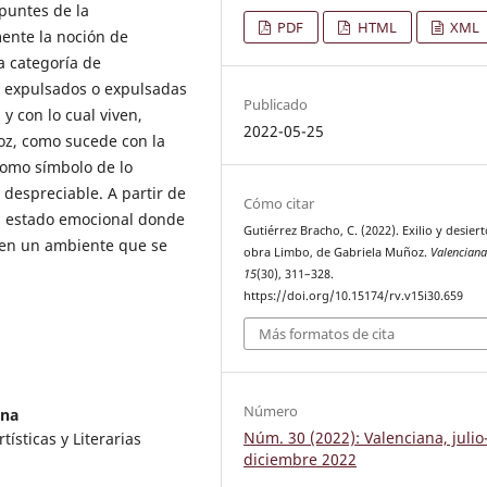
apuntes de la
PDF
HTML
XML
ente la noción de
a categoría de
 expulsados o expulsadas
Publicado
y con lo cual viven,
2022-05-25
ñoz, como sucede con la
como símbolo de lo
o despreciable. A partir de
Cómo citar
un estado emocional donde
Gutiérrez Bracho, C. (2022). Exilio y desiert
, en un ambiente que se
obra Limbo, de Gabriela Muñoz.
Valencian
15
(30), 311–328.
https://doi.org/10.15174/rv.v15i30.659
Más formatos de cita
Número
ana
Núm. 30 (2022): Valenciana, julio
ísticas y Literarias
diciembre 2022