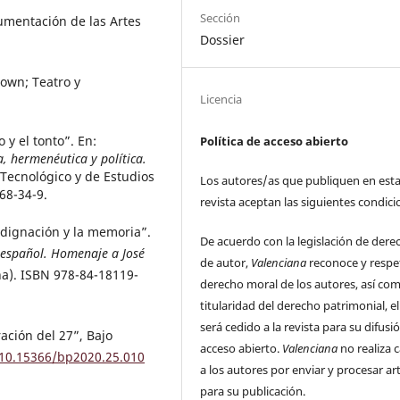
Sección
umentación de las Artes
Dossier
clown; Teatro y
Licencia
 y el tonto”. En:
Política de acceso abierto
a, hermenéutica y política.
o Tecnológico y de Estudios
Los autores/as que publiquen en est
68-34-9.
revista aceptan las siguientes condici
ndignación y la memoria”.
De acuerdo con la legislación de dere
 español. Homenaje a José
de autor,
Valenciana
reconoce y respe
ña). ISBN 978-84-18119-
derecho moral de los autores, así com
titularidad del derecho patrimonial, el
será cedido a la revista para su difusi
ación del 27”, Bajo
acceso abierto.
Valenciana
no realiza 
/10.15366/bp2020.25.010
a los autores por enviar y procesar ar
para su publicación.