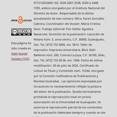
071512033400-102, ISSN 2007-2538, ISSN-e 2448-
7295, ambos otorgados por el Instituto Nacional del
Derecho de Autor. Responsable de la última
actualización de este número: Mtra. Karen González
Cabrera. Coordinador del dossier: Maria Cristina
Secci. Trabajo editorial: Flor Esther Aguilera
Navarrete. Domicilio de la publicación: Lascuráin de
Retana núm. 5, zona centro, C.P. 36000, Guanajuato,
Esta página ha
Gto. Tel. (473) 732 0006, ext. 5814. Taller de
sido creada en
impresión: Imprenta Universitaria, Blvd. Raúl
Open Journal
Bailleres núm. 200, Colonia La Joya, C.P. 36100, Silao,
Systems
(OJS)
.
Gto. Tel. (473) 732 00 06, ext. 1040. Fecha de última
modificación: 28 de julio de 2026. Certificado de
Licitud de Título y Contenido núm. 15244, otorgado
por la Comisión Calificadora de Publicaciones y
Revistas Ilustradas. Las opiniones expresadas por
los autores no necesariamente reflejan la postura
del editor de la publicación. Queda estrictamente
prohibida la reproducción total sin previa
autorización de la Universidad de Guanajuato. Se
autoriza la reproducción parcial de los contenidos
de la publicación
Valenciana
siempre y cuando se cite