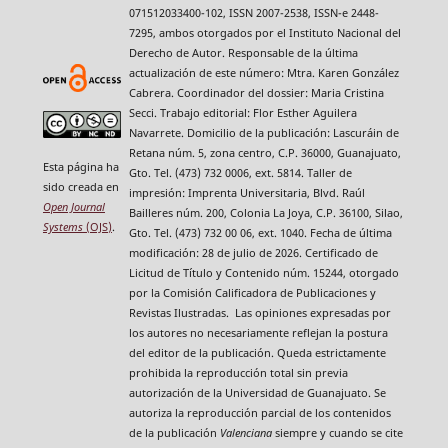
071512033400-102, ISSN 2007-2538, ISSN-e 2448-
7295, ambos otorgados por el Instituto Nacional del
Derecho de Autor. Responsable de la última
actualización de este número: Mtra. Karen González
Cabrera. Coordinador del dossier: Maria Cristina
Secci. Trabajo editorial: Flor Esther Aguilera
Navarrete. Domicilio de la publicación: Lascuráin de
Retana núm. 5, zona centro, C.P. 36000, Guanajuato,
Esta página ha
Gto. Tel. (473) 732 0006, ext. 5814. Taller de
sido creada en
impresión: Imprenta Universitaria, Blvd. Raúl
Open Journal
Bailleres núm. 200, Colonia La Joya, C.P. 36100, Silao,
Systems
(OJS)
.
Gto. Tel. (473) 732 00 06, ext. 1040. Fecha de última
modificación: 28 de julio de 2026. Certificado de
Licitud de Título y Contenido núm. 15244, otorgado
por la Comisión Calificadora de Publicaciones y
Revistas Ilustradas. Las opiniones expresadas por
los autores no necesariamente reflejan la postura
del editor de la publicación. Queda estrictamente
prohibida la reproducción total sin previa
autorización de la Universidad de Guanajuato. Se
autoriza la reproducción parcial de los contenidos
de la publicación
Valenciana
siempre y cuando se cite