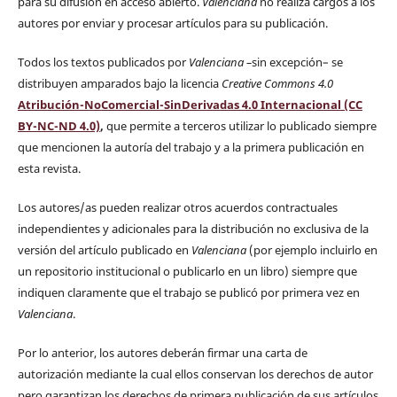
para su difusión en acceso abierto.
Valenciana
no realiza cargos a los
autores por enviar y procesar artículos para su publicación.
Todos los textos publicados por
Valenciana
–
sin excepción– se
distribuyen amparados bajo la licencia
Creative Commons 4.0
Atribución-NoComercial-SinDerivadas 4.0 Internacional (CC
BY-NC-ND 4.0)
,
que permite a terceros utilizar lo publicado siempre
que mencionen la autoría del trabajo y a la primera publicación en
esta revista.
Los autores/as pueden realizar otros acuerdos contractuales
independientes y adicionales para la distribución no exclusiva de la
versión del artículo publicado en
Valenciana
(por ejemplo incluirlo en
un repositorio institucional o publicarlo en un libro) siempre que
indiquen claramente que el trabajo se publicó por primera vez en
Valenciana
.
Por lo anterior, los autores deberán firmar una carta de
autorización mediante la cual ellos conservan los derechos de autor
pero garantizan los derechos de primera publicación de sus artículos