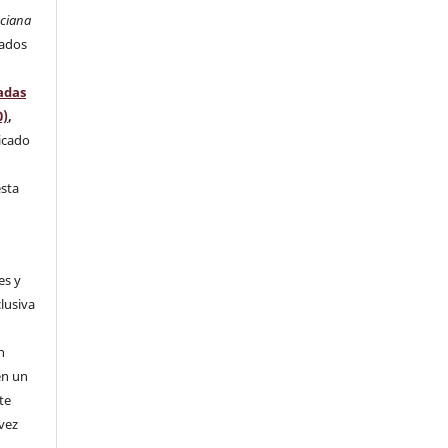
nciana
rados
adas
0)
,
licado
l
esta
es y
clusiva
n
n
en un
te
 vez