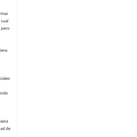
irmar
 cual
r pero
e
iana
.
ciales
iendo
ciana
dad de