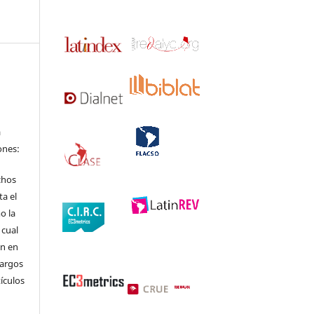
a
ones:
chos
ta el
o la
 cual
ón en
cargos
tículos