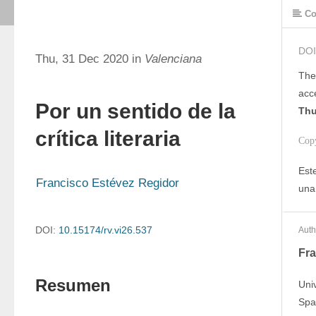
Co
DOI
Thu, 31 Dec 2020 in
Valenciana
The
acc
Por un sentido de la
Thu
crítica literaria
Cop
Este
Francisco Estévez Regidor
una
DOI:
10.15174/rv.vi26.537
Auth
Fra
Resumen
Uni
Spa