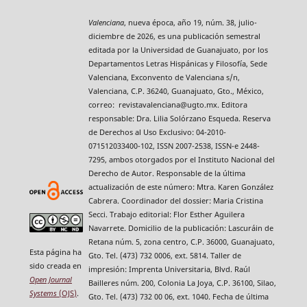
Valenciana
, nueva época, año 19, núm. 38, julio-
diciembre de 2026, es una publicación semestral
editada por la Universidad de Guanajuato, por los
Departamentos Letras Hispánicas y Filosofía, Sede
Valenciana, Exconvento de Valenciana s/n,
Valenciana, C.P. 36240, Guanajuato, Gto., México,
correo: revistavalenciana@ugto.mx. Editora
responsable: Dra. Lilia Solórzano Esqueda. Reserva
de Derechos al Uso Exclusivo: 04-2010-
071512033400-102, ISSN 2007-2538, ISSN-e 2448-
7295, ambos otorgados por el Instituto Nacional del
Derecho de Autor. Responsable de la última
actualización de este número: Mtra. Karen González
Cabrera. Coordinador del dossier: Maria Cristina
Secci. Trabajo editorial: Flor Esther Aguilera
Navarrete. Domicilio de la publicación: Lascuráin de
Retana núm. 5, zona centro, C.P. 36000, Guanajuato,
Esta página ha
Gto. Tel. (473) 732 0006, ext. 5814. Taller de
sido creada en
impresión: Imprenta Universitaria, Blvd. Raúl
Open Journal
Bailleres núm. 200, Colonia La Joya, C.P. 36100, Silao,
Systems
(OJS)
.
Gto. Tel. (473) 732 00 06, ext. 1040. Fecha de última