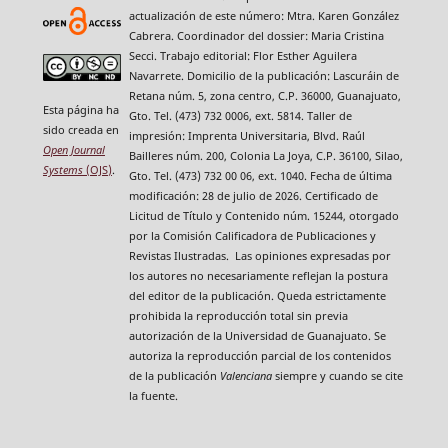
actualización de este número: Mtra. Karen González
Cabrera. Coordinador del dossier: Maria Cristina
Secci. Trabajo editorial: Flor Esther Aguilera
Navarrete. Domicilio de la publicación: Lascuráin de
Retana núm. 5, zona centro, C.P. 36000, Guanajuato,
Esta página ha
Gto. Tel. (473) 732 0006, ext. 5814. Taller de
sido creada en
impresión: Imprenta Universitaria, Blvd. Raúl
Open Journal
Bailleres núm. 200, Colonia La Joya, C.P. 36100, Silao,
Systems
(OJS)
.
Gto. Tel. (473) 732 00 06, ext. 1040. Fecha de última
modificación: 28 de julio de 2026. Certificado de
Licitud de Título y Contenido núm. 15244, otorgado
por la Comisión Calificadora de Publicaciones y
Revistas Ilustradas. Las opiniones expresadas por
los autores no necesariamente reflejan la postura
del editor de la publicación. Queda estrictamente
prohibida la reproducción total sin previa
autorización de la Universidad de Guanajuato. Se
autoriza la reproducción parcial de los contenidos
de la publicación
Valenciana
siempre y cuando se cite
la fuente.