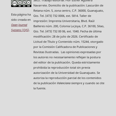
Secci. Trabajo editorial: Flor Esther Aguilera
Navarrete. Domicilio de la publicación: Lascuráin de
Retana núm. 5, zona centro, C.P. 36000, Guanajuato,
Esta página ha
Gto. Tel. (473) 732 0006, ext. 5814. Taller de
sido creada en
impresión: Imprenta Universitaria, Blvd. Raúl
Open Journal
Bailleres núm. 200, Colonia La Joya, C.P. 36100, Silao,
Systems
(OJS)
.
Gto. Tel. (473) 732 00 06, ext. 1040. Fecha de última
modificación: 28 de julio de 2026. Certificado de
Licitud de Título y Contenido núm. 15244, otorgado
por la Comisión Calificadora de Publicaciones y
Revistas Ilustradas. Las opiniones expresadas por
los autores no necesariamente reflejan la postura
del editor de la publicación. Queda estrictamente
prohibida la reproducción total sin previa
autorización de la Universidad de Guanajuato. Se
autoriza la reproducción parcial de los contenidos
de la publicación
Valenciana
siempre y cuando se cite
la fuente.