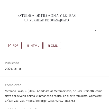
PDF
HTML
XML
Publicado
2024-01-01
Cómo citar
Mercado Salas, R. (2024). Ariadnas: las Metamorfosis, de Rosi Braidotti, como
clave del devenir animal e inmanencia radical en el arte feminista.
Valenciana
,
17
(33), 223–251. https://doi.org/10.15174/rv.v16i33.752