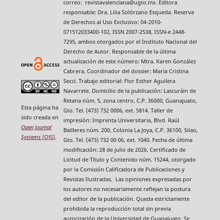
correo: revistavalenciana@ugto.mx. Editora
responsable: Dra. Lilia Solórzano Esqueda. Reserva
de Derechos al Uso Exclusivo: 04-2010-
071512033400-102, ISSN 2007-2538, ISSN-e 2448-
7295, ambos otorgados por el Instituto Nacional del
Derecho de Autor. Responsable de la última
actualización de este número: Mtra. Karen González
Cabrera. Coordinador del dossier: Maria Cristina
Secci. Trabajo editorial: Flor Esther Aguilera
Navarrete. Domicilio de la publicación: Lascuráin de
Retana núm. 5, zona centro, C.P. 36000, Guanajuato,
Esta página ha
Gto. Tel. (473) 732 0006, ext. 5814. Taller de
sido creada en
impresión: Imprenta Universitaria, Blvd. Raúl
Open Journal
Bailleres núm. 200, Colonia La Joya, C.P. 36100, Silao,
Systems
(OJS)
.
Gto. Tel. (473) 732 00 06, ext. 1040. Fecha de última
modificación: 28 de julio de 2026. Certificado de
Licitud de Título y Contenido núm. 15244, otorgado
por la Comisión Calificadora de Publicaciones y
Revistas Ilustradas. Las opiniones expresadas por
los autores no necesariamente reflejan la postura
del editor de la publicación. Queda estrictamente
prohibida la reproducción total sin previa
autorización de la Universidad de Guanajuato. Se