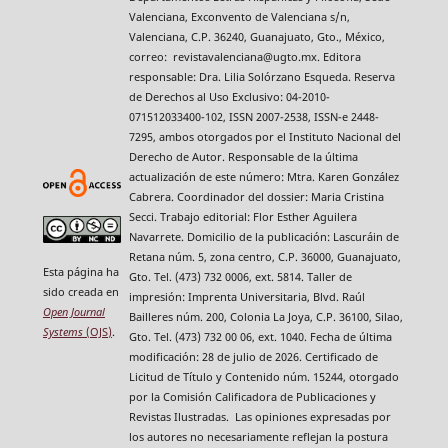
Valenciana, Exconvento de Valenciana s/n,
Valenciana, C.P. 36240, Guanajuato, Gto., México,
correo: revistavalenciana@ugto.mx. Editora
responsable: Dra. Lilia Solórzano Esqueda. Reserva
de Derechos al Uso Exclusivo: 04-2010-
071512033400-102, ISSN 2007-2538, ISSN-e 2448-
7295, ambos otorgados por el Instituto Nacional del
Derecho de Autor. Responsable de la última
actualización de este número: Mtra. Karen González
Cabrera. Coordinador del dossier: Maria Cristina
Secci. Trabajo editorial: Flor Esther Aguilera
Navarrete. Domicilio de la publicación: Lascuráin de
Retana núm. 5, zona centro, C.P. 36000, Guanajuato,
Esta página ha
Gto. Tel. (473) 732 0006, ext. 5814. Taller de
sido creada en
impresión: Imprenta Universitaria, Blvd. Raúl
Open Journal
Bailleres núm. 200, Colonia La Joya, C.P. 36100, Silao,
Systems
(OJS)
.
Gto. Tel. (473) 732 00 06, ext. 1040. Fecha de última
modificación: 28 de julio de 2026. Certificado de
Licitud de Título y Contenido núm. 15244, otorgado
por la Comisión Calificadora de Publicaciones y
Revistas Ilustradas. Las opiniones expresadas por
los autores no necesariamente reflejan la postura