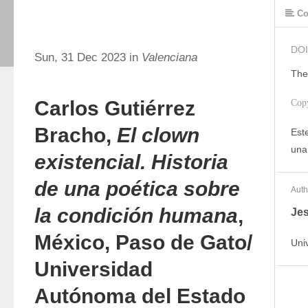
Co
DOI
Sun, 31 Dec 2023 in
Valenciana
The
Carlos Gutiérrez
Cop
Bracho,
El clown
Este
una
existencial. Historia
de una poética sobre
Auth
la condición humana
,
Jes
México, Paso de Gato/
Uni
Universidad
Autónoma del Estado