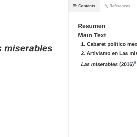
Contents
References
Resumen
Main Text
1. Cabaret político me
s miserables
2. Artivismo en Las mi
9
Las miserables
(2016)