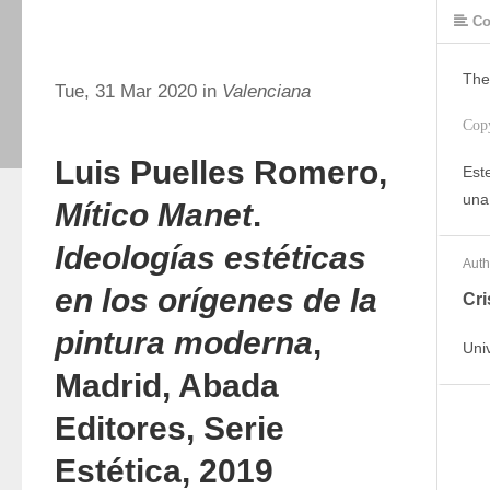
Co
The
Tue, 31 Mar 2020 in
Valenciana
Cop
Luis Puelles Romero,
Este
una
Mítico Manet
.
Ideologías estéticas
Auth
en los orígenes de la
Cri
pintura moderna
,
Uni
Madrid, Abada
Editores, Serie
Estética, 2019