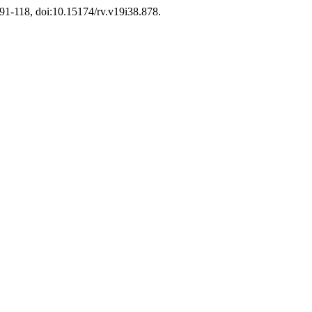
p. 91-118, doi:10.15174/rv.v19i38.878.