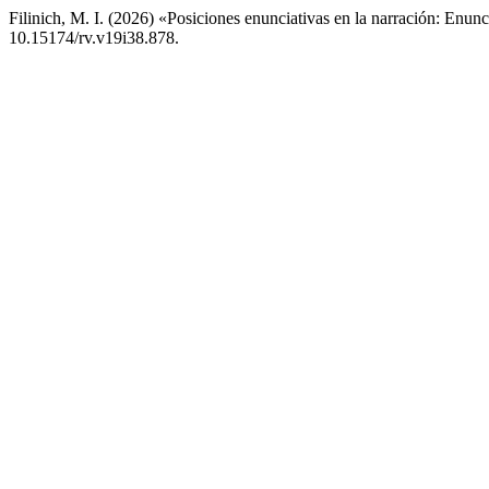
Filinich, M. I. (2026) «Posiciones enunciativas en la narración: Enunc
10.15174/rv.v19i38.878.