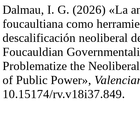
Dalmau, I. G. (2026) «La an
foucaultiana como herramien
descalificación neoliberal d
Foucauldian Governmentality
Problematize the Neoliberal
of Public Power»,
Valencia
10.15174/rv.v18i37.849.