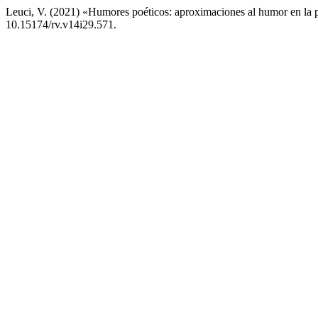
Leuci, V. (2021) «Humores poéticos: aproximaciones al humor en la p
10.15174/rv.v14i29.571.