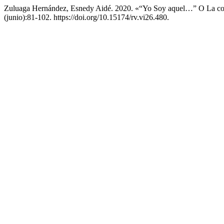
Zuluaga Hernández, Esnedy Aidé. 2020. «“Yo Soy aquel…” O La cons
(junio):81-102. https://doi.org/10.15174/rv.vi26.480.